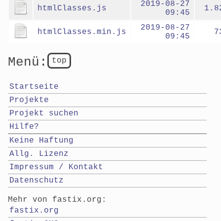
2019-08-27
htmlClasses.js
1.8
09:45
2019-08-27
htmlClasses.min.js
7
09:45
Menü:
top
Startseite
Projekte
Projekt suchen
Hilfe?
Keine Haftung
Allg. Lizenz
Impressum / Kontakt
Datenschutz
Mehr von fastix.org:
fastix.org