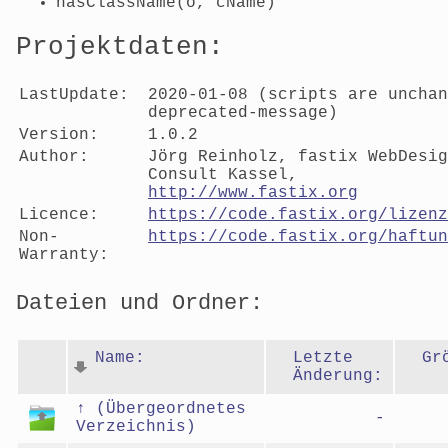
hasClassName(o, cName)
Projektdaten:
LastUpdate:
2020-01-08 (scripts are unchan
deprecated-message)
Version:
1.0.2
Author:
Jörg Reinholz, fastix WebDesig
Consult Kassel,
http://www.fastix.org
Licence:
https://code.fastix.org/lizenz
Non-
https://code.fastix.org/haftun
Warranty:
Dateien und Ordner:
Name:
Letzte
Gr
Änderung:
↑ (Übergeordnetes
-
Verzeichnis)