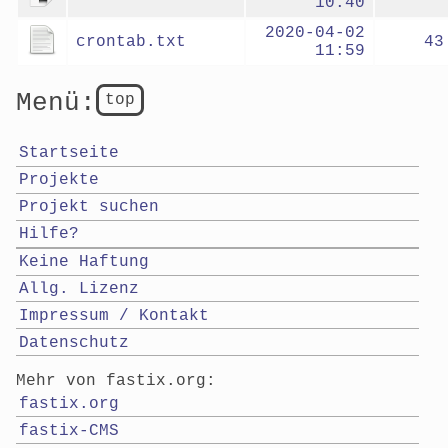
10:40
2020-04-02
crontab.txt
43
11:59
Menü:
top
Startseite
Projekte
Projekt suchen
Hilfe?
Keine Haftung
Allg. Lizenz
Impressum / Kontakt
Datenschutz
Mehr von fastix.org:
fastix.org
fastix-CMS