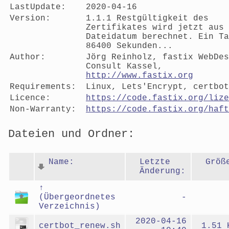
LastUpdate:
2020-04-16
Version:
1.1.1 Restgültigkeit des
Zertifikates wird jetzt aus
Dateidatum berechnet. Ein Ta
86400 Sekunden...
Author:
Jörg Reinholz, fastix WebDes
Consult Kassel,
http://www.fastix.org
Requirements:
Linux, Lets'Encrypt, certbot
Licence:
https://code.fastix.org/lize
Non-Warranty:
https://code.fastix.org/haft
Dateien und Ordner:
Name:
Letzte
Größ
Änderung:
↑
(Übergeordnetes
-
Verzeichnis)
2020-04-16
certbot_renew.sh
1.51 