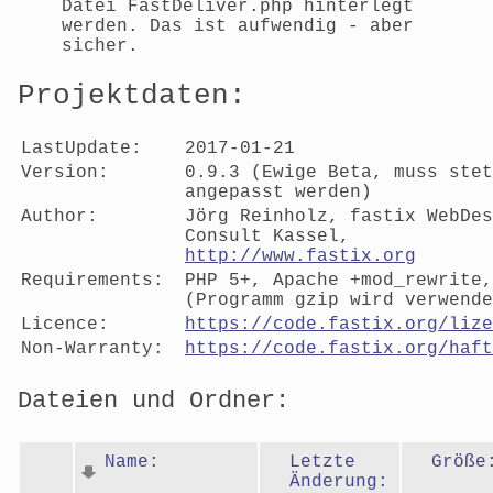
Datei FastDeliver.php hinterlegt
werden. Das ist aufwendig - aber
sicher.
Projektdaten:
LastUpdate:
2017-01-21
Version:
0.9.3 (Ewige Beta, muss stet
angepasst werden)
Author:
Jörg Reinholz, fastix WebDes
Consult Kassel,
http://www.fastix.org
Requirements:
PHP 5+, Apache +mod_rewrite,
(Programm gzip wird verwende
Licence:
https://code.fastix.org/lize
Non-Warranty:
https://code.fastix.org/haft
Dateien und Ordner:
Name:
Letzte
Größe
Änderung: