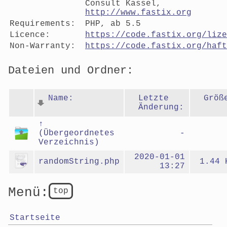
Consult Kassel,
http://www.fastix.org
Requirements:
PHP, ab 5.5
Licence:
https://code.fastix.org/lize
Non-Warranty:
https://code.fastix.org/haft
Dateien und Ordner:
Name:
Letzte
Größ
Änderung:
↑
(Übergeordnetes
-
Verzeichnis)
2020-01-01
randomString.php
1.44 
13:27
Menü:
top
Startseite