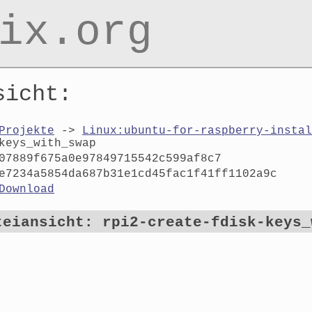
ix.org
sicht:
Projekte
->
Linux:ubuntu-for-raspberry-instal
keys_with_swap
07889f675a0e97849715542c599af8c7
e7234a5854da687b31e1cd45fac1f41ff1102a9c
Download
teiansicht: rpi2-create-fdisk-keys_