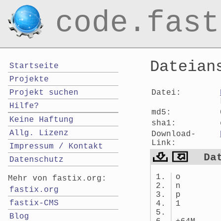
code.fast
Dateian
Startseite
Projekte
Datei:
Projekt suchen
Hilfe?
md5:
Keine Haftung
sha1:
Allg. Lizenz
Download-
Link:
Impressum / Kontakt
Da
Datenschutz
o
Mehr von fastix.org:
n
fastix.org
p
fastix-CMS
1
Blog