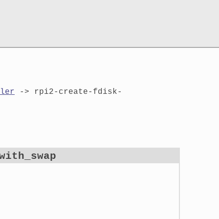
ler
-> rpi2-create-fdisk-
with_swap