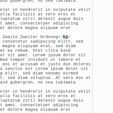
asd gubergren, no sea takimata
olor in hendrerit in vulputate velit
ulla facilisis at vero eros et
luptatum zzril delenit augue duis
t amet, consectetuer adipiscing
et dolore magna aliquam erat
 Zweite Zweiter Ordnung
<
/
h2
>
 consetetur sadipscing elitr, sed
 magna aliquyam erat, sed diam
et ea rebum. Stet clita kasd
or sit amet. Lorem ipsum dolor sit
mod tempor invidunt ut labore et
 eos et accusam et justo duo dolores
a sanctus est Lorem ipsum dolor sit
g elitr, sed diam nonumy eirmod
t, sed diam voluptua. At vero eos et
asd gubergren, no sea takimata
olor in hendrerit in vulputate velit
ulla facilisis at vero eros et
luptatum zzril delenit augue duis
t amet, consectetuer adipiscing
et dolore magna aliquam erat