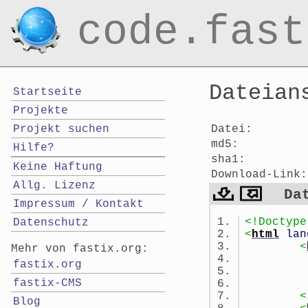
code.fast
Dateian
Startseite
Projekte
Datei:
Projekt suchen
md5:
Hilfe?
sha1:
Keine Haftung
Download-Link:
Allg. Lizenz
Da
Impressum / Kontakt
<!Doctype
Datenschutz
<
html
lan
<
Mehr von fastix.org:
fastix.org
fastix-CMS
<
Blog