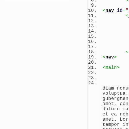
<
<
nav
id
=
"
<
<
<
nav
>
<main>
diam nonu
voluptua.
gubergren
amet, con
dolore ma
et ea reb
amet. Lor
tempor in