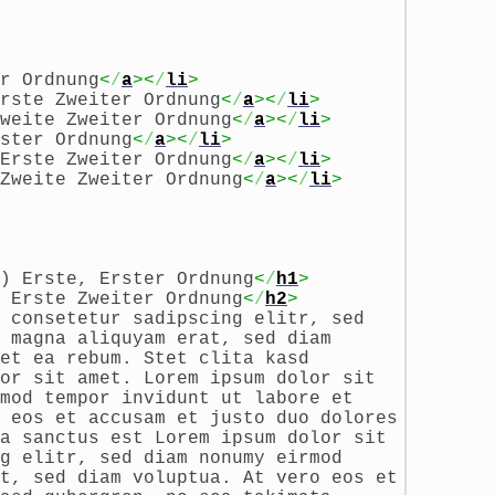
r Ordnung
<
/
a
><
/
li
>
rste Zweiter Ordnung
<
/
a
><
/
li
>
weite Zweiter Ordnung
<
/
a
><
/
li
>
ster Ordnung
<
/
a
><
/
li
>
Erste Zweiter Ordnung
<
/
a
><
/
li
>
Zweite Zweiter Ordnung
<
/
a
><
/
li
>
) Erste, Erster Ordnung
<
/
h1
>
 Erste Zweiter Ordnung
<
/
h2
>
 consetetur sadipscing elitr, sed
 magna aliquyam erat, sed diam
et ea rebum. Stet clita kasd
or sit amet. Lorem ipsum dolor sit
mod tempor invidunt ut labore et
 eos et accusam et justo duo dolores
a sanctus est Lorem ipsum dolor sit
g elitr, sed diam nonumy eirmod
t, sed diam voluptua. At vero eos et