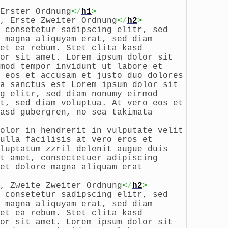
Erster Ordnung
<
/
h1
>
, Erste Zweiter Ordnung
<
/
h2
>
 consetetur sadipscing elitr, sed
 magna aliquyam erat, sed diam
et ea rebum. Stet clita kasd
or sit amet. Lorem ipsum dolor sit
mod tempor invidunt ut labore et
 eos et accusam et justo duo dolores
a sanctus est Lorem ipsum dolor sit
g elitr, sed diam nonumy eirmod
t, sed diam voluptua. At vero eos et
asd gubergren, no sea takimata
olor in hendrerit in vulputate velit
ulla facilisis at vero eros et
luptatum zzril delenit augue duis
t amet, consectetuer adipiscing
et dolore magna aliquam erat
, Zweite Zweiter Ordnung
<
/
h2
>
 consetetur sadipscing elitr, sed
 magna aliquyam erat, sed diam
et ea rebum. Stet clita kasd
or sit amet. Lorem ipsum dolor sit