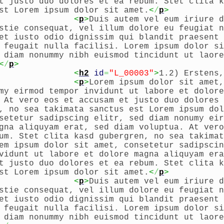
t justo duo dolores et ea rebum. Stet clita k
st Lorem ipsum dolor sit amet.
<
/
p
>
<
p
>
Duis autem vel eum iriure d
stie consequat, vel illum dolore eu feugiat n
et iusto odio dignissim qui blandit praesent 
 feugait nulla facilisi. Lorem ipsum dolor si
 diam nonummy nibh euismod tincidunt ut laore
<
/
p
>
<
h2
id
=
"L_00003"
>
1.2) Erstens,
<
p
>
Lorem ipsum dolor sit amet,
my eirmod tempor invidunt ut labore et dolore
 At vero eos et accusam et justo duo dolores 
, no sea takimata sanctus est Lorem ipsum dol
setetur sadipscing elitr, sed diam nonumy eir
gna aliquyam erat, sed diam voluptua. At vero
um. Stet clita kasd gubergren, no sea takimat
em ipsum dolor sit amet, consetetur sadipscin
vidunt ut labore et dolore magna aliquyam era
t justo duo dolores et ea rebum. Stet clita k
st Lorem ipsum dolor sit amet.
<
/
p
>
<
p
>
Duis autem vel eum iriure d
stie consequat, vel illum dolore eu feugiat n
et iusto odio dignissim qui blandit praesent 
 feugait nulla facilisi. Lorem ipsum dolor si
 diam nonummy nibh euismod tincidunt ut laore