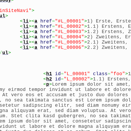
body
>
inSiteNavi"
>
ul
>
<
li
><
a
href
=
"#L_00001"
>
1) Erste, Erste
<
li
><
a
href
=
"#L_00002"
>
1.1) Erstens, E
<
li
><
a
href
=
"#L_00003"
>
1.2) Erstens, Z
<
li
><
a
href
=
"#L_00004"
>
2) Zweitens, Er
<
li
><
a
href
=
"#L_00005"
>
2.1) Zweitens, 
<
li
><
a
href
=
"#L_00006"
>
2.2) Zweitens, 
/
ul
>
<
h1
id
=
"L_00001"
class
=
"foo"
>
1
<
h2
id
=
"L_00002"
>
1.1) Erstens,
<
p
>
Lorem ipsum dolor sit amet,
my eirmod tempor invidunt ut labore et dolore
 At vero eos et accusam et justo duo dolores 
, no sea takimata sanctus est Lorem ipsum dol
setetur sadipscing elitr, sed diam nonumy eir
gna aliquyam erat, sed diam voluptua. At vero
um. Stet clita kasd gubergren, no sea takimat
em ipsum dolor sit amet, consetetur sadipscin
vidunt ut labore et dolore magna aliquyam era