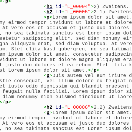
<
/
p
>
<
h1
id
=
"L_00004"
>
2) Zweitens, 
<
h2
id
=
"L_00005"
>
2.1) Zweitens
<
p
>
Lorem ipsum dolor sit amet,
my eirmod tempor invidunt ut labore et dolore
 At vero eos et accusam et justo duo dolores 
, no sea takimata sanctus est Lorem ipsum dol
setetur sadipscing elitr, sed diam nonumy eir
gna aliquyam erat, sed diam voluptua. At vero
um. Stet clita kasd gubergren, no sea takimat
em ipsum dolor sit amet, consetetur sadipscin
vidunt ut labore et dolore magna aliquyam era
t justo duo dolores et ea rebum. Stet clita k
st Lorem ipsum dolor sit amet.
<
/
p
>
<
p
>
Duis autem vel eum iriure d
stie consequat, vel illum dolore eu feugiat n
et iusto odio dignissim qui blandit praesent 
 feugait nulla facilisi. Lorem ipsum dolor si
 diam nonummy nibh euismod tincidunt ut laore
<
/
p
>
<
h2
id
=
"L_00006"
>
2.2) Zweitens
<
p
>
Lorem ipsum dolor sit amet,
my eirmod tempor invidunt ut labore et dolore
 At vero eos et accusam et justo duo dolores 
, no sea takimata sanctus est Lorem ipsum dol