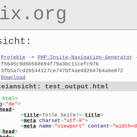
ix.org
sicht:
Projekte
->
PHP:Insite-Navigation-Generator
-
f5645c9d8b568694f79a3bc11cefc976
3fb5a7cd2b544127ce747bf4aedd2687b4a6e872
Download
teiansicht: test_output.html
 html>
g
=
"de"
>
head
>
<
title
>
Tolle Seite!
<
/
title
>
<
meta
charset
=
"utf-8"
>
<
meta
name
=
"viewport"
content
=
"width=d
/
head
>