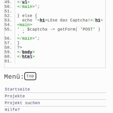
<
/
ul
>
<
/
main>
';
} else {
echo '
<
h1
>
Löse das Captcha!
<
/
h1
>
<main>
' . $captcha -> getForm( 'POST' )
. '
<
/
main>
';
}
?>
<
/
body
>
<
/
html
>
Menü:
top
Startseite
Projekte
Projekt suchen
Hilfe?