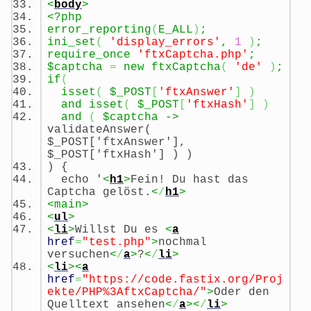
<
body
>
<?php
error_reporting
(
E_ALL
)
;
ini_set
(
'display_errors'
,
1
)
;
require_once
'ftxCaptcha.php'
;
$captcha
=
new ftxCaptcha
(
'de'
)
;
if
(
isset
(
$_POST
[
'ftxAnswer'
]
)
and isset
(
$_POST
[
'ftxHash'
]
)
and
(
$captcha ->
validateAnswer(
$_POST['ftxAnswer'],
$_POST['ftxHash'] ) )
) {
echo '
<
h1
>
Fein! Du hast das
Captcha gelöst.
<
/
h1
>
<main>
<
ul
>
<
li
>
Willst Du es
<
a
href
=
"test.php"
>
nochmal
versuchen
<
/
a
>
?
<
/
li
>
<
li
><
a
href
=
"https://code.fastix.org/Proj
ekte/PHP%3AftxCaptcha/"
>
Oder den
Quelltext ansehen
<
/
a
><
/
li
>