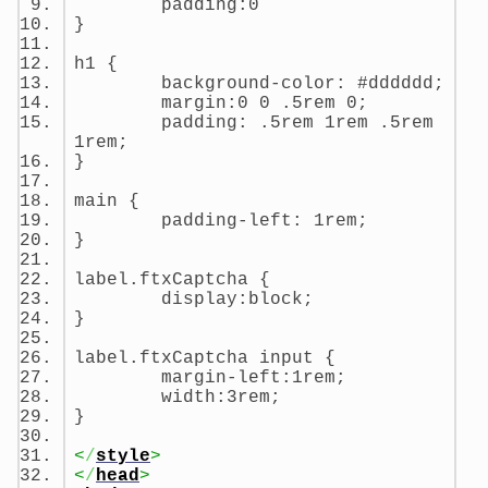
padding:0
}
h1 {
background-color: #dddddd;
margin:0 0 .5rem 0;
padding: .5rem 1rem .5rem
1rem;
}
main {
padding-left: 1rem;
}
label.ftxCaptcha {
display:block;
}
label.ftxCaptcha input {
margin-left:1rem;
width:3rem;
}
<
/
style
>
<
/
head
>