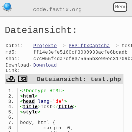
Menü
code.fastix.org
Dateiansicht:
Datei:
Projekte
->
PHP:ftxCaptcha
-> tes
md5:
ff14e3efe5160cf3080933acfe6bcadb
sha1:
c7c055f4da7ef8375655b3e99ec31709b
Download-
Download
Link:
Dateiansicht: test.php
<!Doctype HTML>
<
html
>
<
head
lang
=
'de'
>
<
title
>
Test
<
/
title
>
<
style
>
body, html {
margin: 0;