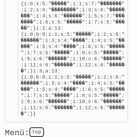
{i:0;s:5:"�����";i:1;s:7:"�������"
;i:2;s:8:"��������";i:3;s:8:"�����
���";i:4;s:6:"������";i:5;s:7:"���
����";i:6;s:5:"�����";i:7;s:5:"���
��";}i:2;a:13:
{i:0;b:0;i:1;s:5:"�����";i:2;s:6:"
������";i:3;s:4:"����";i:4;s:5:"��
���";i:5;s:4:"����";i:6;s:5:"�����
";i:7;s:5:"�����";i:8;s:5:"�����";
i:9;s:6:"������";i:10;s:6:"������"
;i:11;s:6:"������";i:12;s:6:"�����
�";}i:3;a:13:
{i:0;b:0;i:1;s:5:"�����";i:2;s:6:"
������";i:3;s:4:"����";i:4;s:5:"��
���";i:5;s:4:"����";i:6;s:5:"�����
";i:7;s:5:"�����";i:8;s:5:"�����";
i:9;s:6:"������";i:10;s:6:"������"
;i:11;s:6:"������";i:12;s:6:"�����
�";}}
Menü:
top