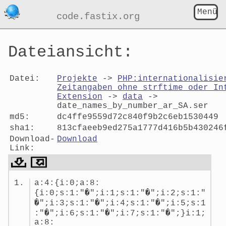
Menü
code.fastix.org
Dateiansicht:
Datei:
Projekte
->
PHP:internationalisie
Zeitangaben ohne strftime oder In
Extension
->
data
->
date_names_by_number_ar_SA.ser
md5:
dc4ffe9559d72c840f9b2c6eb1530449
sha1:
813cfaeeb9ed275a1777d416b5b430246
Download-
Download
Link:
Dateiansicht:
a:4:{i:0;a:8:
date_names_by_number_ar_SA.ser
{i:0;s:1:"�";i:1;s:1:"�";i:2;s:1:"
�";i:3;s:1:"�";i:4;s:1:"�";i:5;s:1
:"�";i:6;s:1:"�";i:7;s:1:"�";}i:1;
a:8: