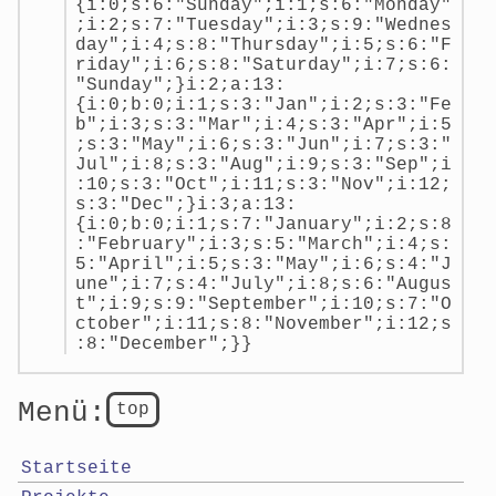
{i:0;s:6:"Sunday";i:1;s:6:"Monday"
;i:2;s:7:"Tuesday";i:3;s:9:"Wednes
day";i:4;s:8:"Thursday";i:5;s:6:"F
riday";i:6;s:8:"Saturday";i:7;s:6:
"Sunday";}i:2;a:13:
{i:0;b:0;i:1;s:3:"Jan";i:2;s:3:"Fe
b";i:3;s:3:"Mar";i:4;s:3:"Apr";i:5
;s:3:"May";i:6;s:3:"Jun";i:7;s:3:"
Jul";i:8;s:3:"Aug";i:9;s:3:"Sep";i
:10;s:3:"Oct";i:11;s:3:"Nov";i:12;
s:3:"Dec";}i:3;a:13:
{i:0;b:0;i:1;s:7:"January";i:2;s:8
:"February";i:3;s:5:"March";i:4;s:
5:"April";i:5;s:3:"May";i:6;s:4:"J
une";i:7;s:4:"July";i:8;s:6:"Augus
t";i:9;s:9:"September";i:10;s:7:"O
ctober";i:11;s:8:"November";i:12;s
:8:"December";}}
Menü:
top
Startseite