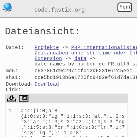
Menü
code.fastix.org
Dateiansicht:
Datei:
Projekte
->
PHP:internationalisie
Zeitangaben ohne strftime oder In
Extension
->
data
->
date_names_by_number_eu_FR.utf8.s
md5:
c537861d9c2971cf012d6231072c5eec
sha1:
cce5bd1913b6e1720fc94d2ef61d7de13
Download-
Download
Link:
Dateiansicht:
a:4:{i:0;a:8:
date_names_by_number_eu_FR.utf
{i:0;s:3:"ig.";i:1;s:3:"al.";i:2;s
:3:"ar.";i:3;s:3:"az.";i:4;s:3:"og
.";i:5;s:3:"or.";i:6;s:3:"lr.";i:7
;s:3:"ig.";}i:1;a:8: