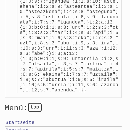
{i:0;s:7:"igandea";i:1;s:10:"astel
ehena";i:2;s:9:"asteartea";i:3;s:1
0:"asteazkena";i:4;s:8:"osteguna";
i:5;s:8:"ostirala";i:6;s:9:"larunb
ata";i:7;s:7:"igandea";}i:2;a:13:
{i:0;b:0;i:1;s:3:"urt";i:2;s:3:"ot
s";i:3;s:3:"mar";i:4;s:3:"api";i:5
;s:3:"mai";i:6;s:3:"eka";i:7;s:3:"
uzt";i:8;s:3:"abu";i:9;s:3:"ira";i
:10;s:3:"urr";i:11;s:3:"aza";i:12;
s:3:"abe";}i:3;a:13:
{i:0;b:0;i:1;s:9:"urtarrila";i:2;s
:7:"otsaila";i:3;s:7:"martxoa";i:4
;s:7:"apirila";i:5;s:7:"maiatza";i
:6;s:6:"ekaina";i:7;s:7:"uztaila";
i:8;s:7:"abuztua";i:9;s:6:"iraila"
;i:10;s:5:"urria";i:11;s:6:"azaroa
";i:12;s:7:"abendua";}}
Menü:
top
Startseite