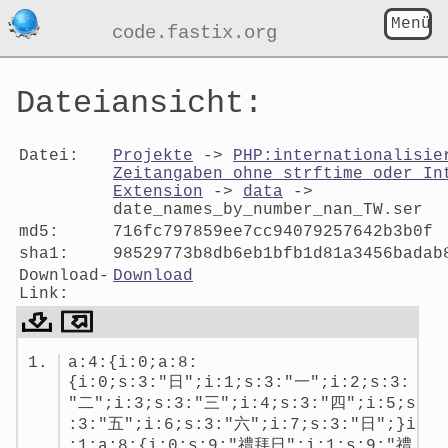
Menü
code.fastix.org
Dateiansicht:
Datei:
Projekte
->
PHP:internationalisie
Zeitangaben ohne strftime oder In
Extension
->
data
->
date_names_by_number_nan_TW.ser
md5:
716fc797859ee7cc94079257642b3b0f
sha1:
98529773b8db6eb1bfb1d81a3456badab
Download-
Download
Link:
Dateiansicht:
a:4:{i:0;a:8:
date_names_by_number_nan_TW.se
{i:0;s:3:"日";i:1;s:3:"一";i:2;s:3:
"二";i:3;s:3:"三";i:4;s:3:"四";i:5;s
:3:"五";i:6;s:3:"六";i:7;s:3:"日";}i
:1;a:8:{i:0;s:9:"禮拜日";i:1;s:9:"禮