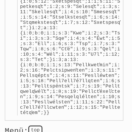
{i:0;s:12:"Sxetspesq̓t";i:1;s:11:"S
petkesq̓t";i:2;s:9:"Selesq̓t";i:3;s:
11:"Skellesq̓t";i:4;s:10:"Smesesq̓t"
;i:5;s:14:"Stselkstesq̓t";i:6;s:14:
"Stqmekstesq̓t";i:7;s:12:"Sxetspesq̓
t";}i:2;a:13:
{i:0;b:0;i:1;s:3:"Kwe";i:2;s:3:"Ts
i";i:3;s:3:"Sqe";i:4;s:4:"Éwt";i:5
;s:3:"Ell";i:6;s:3:"Tsp";i:7;s:3:"
Tqw";i:8;s:6:"Ct̓é";i:9;s:3:"Qel";i
:10;s:4:"Wél";i:11;s:3:"U7l";i:12;
s:3:"Tet";}i:3;a:13:
{i:0;b:0;i:1;s:13:"Pellkwet̓min";i:
2;s:16:"Pelctsipwen̓ten";i:3;s:11:"
Pellsqépts";i:4;s:11:"Peslléwten";
i:5;s:18:"Pell7ell7é7llqten";i:6;s
:13:"Pelltspéntsk";i:7;s:19:"Pellt
qwelq̓wél̓t";i:8;s:19:"Pellct̓éxel̓cte
n";i:9;s:14:"Pesqelqlélten";i:10;s
:13:"Pesllwélsten";i:11;s:22:"Pell
c7ell7é7llcwten̓";i:12;s:15:"Pellte
tétq̓em";}}
Menü:
top